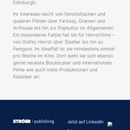
Edinburgh.
Ihr Interesse reicht von feministischen und
queeren Filmen über Fantasy, Dramen und
Arthouse bis hin zur Popkultur im Allgemeinen.
Ein besonderes Faible hat sie für Horrorfilme –
von Gothic Horror über Slasher bis hin zu
Femgore. Im Idealfall ist sie mindestens einmal
pro Woche im Kino. Dort sieht sie sich ebenso
gerne neueste Blockbuster und internationale
Filme wie auch Indie-Produktionen und
Klassiker an.
Jetzt auf LinkedIn