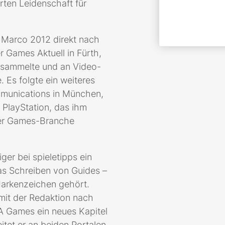
rten Leidenschaft für
 Marco 2012 direkt nach
r Games Aktuell in Fürth,
n sammelte und an Video-
 Es folgte ein weiteres
munications in München,
 PlayStation, das ihm
 der Games-Branche
ger bei spieletipps ein
das Schreiben von Guides –
 Markenzeichen gehört.
mit der Redaktion nach
GA Games ein neues Kapitel
tet er an beiden Portalen