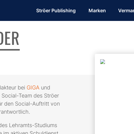
Ströer Publishing
Marken
Verma
DER
dakteur bei
GIGA
und
m Social-Team des Ströer
r den Social-Auftritt von
rantwortlich.
 des Lehramts-Studiums
 im aktiven Schuldienst.